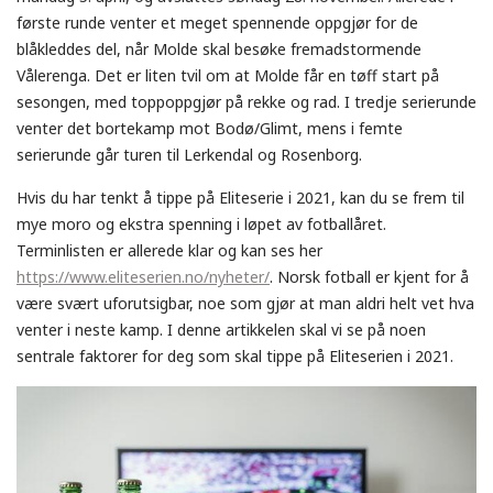
første runde venter et meget spennende oppgjør for de
blåkleddes del, når Molde skal besøke fremadstormende
Vålerenga. Det er liten tvil om at Molde får en tøff start på
sesongen, med toppoppgjør på rekke og rad. I tredje serierunde
venter det bortekamp mot Bodø/Glimt, mens i femte
serierunde går turen til Lerkendal og Rosenborg.
Hvis du har tenkt å tippe på Eliteserie i 2021, kan du se frem til
mye moro og ekstra spenning i løpet av fotballåret.
Terminlisten er allerede klar og kan ses her
https://www.eliteserien.no/nyheter/
. Norsk fotball er kjent for å
være svært uforutsigbar, noe som gjør at man aldri helt vet hva
venter i neste kamp. I denne artikkelen skal vi se på noen
sentrale faktorer for deg som skal tippe på Eliteserien i 2021.