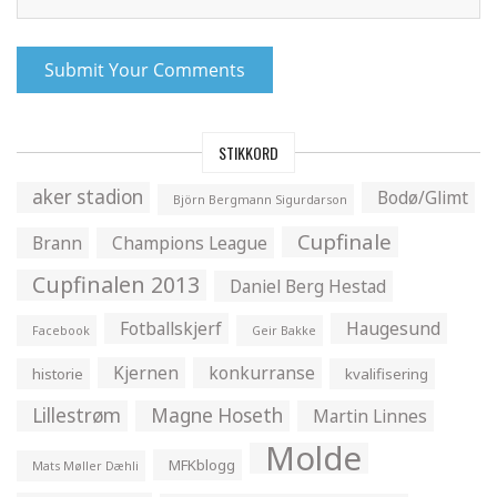
STIKKORD
aker stadion
Bodø/Glimt
Björn Bergmann Sigurdarson
Cupfinale
Brann
Champions League
Cupfinalen 2013
Daniel Berg Hestad
Fotballskjerf
Haugesund
Facebook
Geir Bakke
Kjernen
konkurranse
historie
kvalifisering
Lillestrøm
Magne Hoseth
Martin Linnes
Molde
MFKblogg
Mats Møller Dæhli