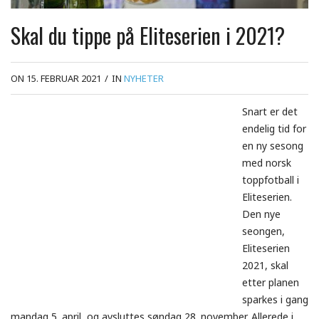
Skal du tippe på Eliteserien i 2021?
ON 15. FEBRUAR 2021
/
IN
NYHETER
Snart er det
endelig tid for
en ny sesong
med norsk
toppfotball i
Eliteserien.
Den nye
seongen,
Eliteserien
2021, skal
etter planen
sparkes i gang
mandag 5. april, og avsluttes søndag 28. november. Allerede i