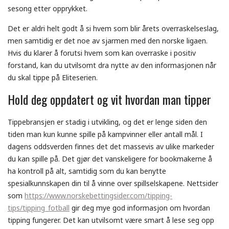
sesong etter opprykket.
Det er aldri helt godt å si hvem som blir årets overraskelseslag,
men samtidig er det noe av sjarmen med den norske ligaen.
Hvis du klarer å forutsi hvem som kan overraske i positiv
forstand, kan du utvilsomt dra nytte av den informasjonen når
du skal tippe på Eliteserien.
Hold deg oppdatert og vit hvordan man tipper
Tippebransjen er stadig i utvikling, og det er lenge siden den
tiden man kun kunne spille på kampvinner eller antall mål. I
dagens oddsverden finnes det det massevis av ulike markeder
du kan spille på. Det gjør det vanskeligere for bookmakerne å
ha kontroll på alt, samtidig som du kan benytte
spesialkunnskapen din til å vinne over spillselskapene. Nettsider
som
https://www.norskebettingsider.com/tipping-
tips/tipping_fotball
gir deg mye god informasjon om hvordan
tipping fungerer. Det kan utvilsomt være smart å lese seg opp