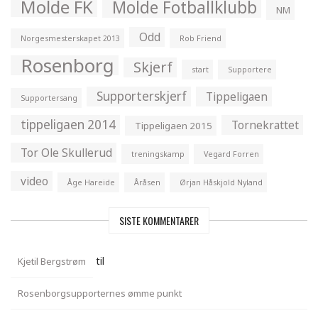
Molde FK
Molde Fotballklubb
NM
Odd
Norgesmesterskapet 2013
Rob Friend
Rosenborg
Skjerf
start
Supportere
Supporterskjerf
Tippeligaen
Supportersang
tippeligaen 2014
Tornekrattet
Tippeligaen 2015
Tor Ole Skullerud
treningskamp
Vegard Forren
video
Åge Hareide
Åråsen
Ørjan Håskjold Nyland
SISTE KOMMENTARER
til
Kjetil Bergstrøm
Rosenborgsupporternes ømme punkt