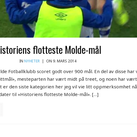
istoriens flotteste Molde-mål
IN
NYHETER
|
ON 9. MARS 2014
de Fotballklubb scoret godt over 900 mål. En del av disse har
tmål», mesteparten har vært midt på treet, og noen har vær
t er den siste kategorien her jeg vil vie litt oppmerksomhet nå
ater til «Historiens flotteste Molde-mål». […]