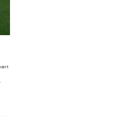
 vært
t
.