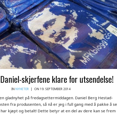
 Daniel-skjerfene klare for utsendelse!
IN
NYHETER
|
ON 19. SEPTEMBER 2014
liten gladnyhet på fredagsettermiddagen. Daniel Berg Hestad-
osten fra produsenten, så nå er jeg i full gang med å pakke å s
m har kjøpt og betalt! Dette betyr at en del av dere kan se frem t