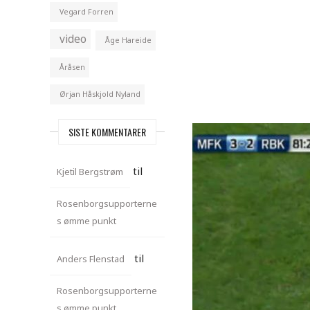
Vegard Forren
video
Åge Hareide
Åråsen
Ørjan Håskjold Nyland
SISTE KOMMENTARER
til
Kjetil Bergstrøm
Rosenborgsupporterne
s ømme punkt
til
Anders Flenstad
Rosenborgsupporterne
s ømme punkt