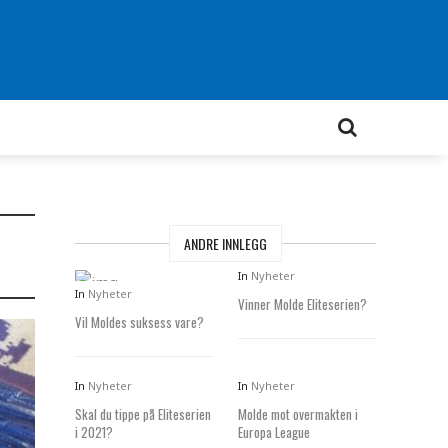
ANDRE INNLEGG
In
Nyheter
In
Nyheter
Vinner Molde Eliteserien?
Vil Moldes suksess vare?
In
Nyheter
In
Nyheter
Skal du tippe på Eliteserien
Molde mot overmakten i
i 2021?
Europa League