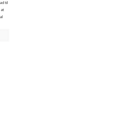
d til
 at
al