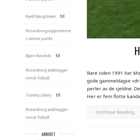
til
Kjetil Bergstrøm
Rosenborgsupporterne
s ømme punkt
H
til
Bjørn Nordvik
Rosenborg ødelegger
Bare siden 1991 har Mol
norsk fotball
gode gammeldagse «drit
perler av de sjeldne. De
til
Tommy Lillery
Her er fem flotte kandid
Rosenborg ødelegger
Continue Reading
norsk fotball
ARKIVET