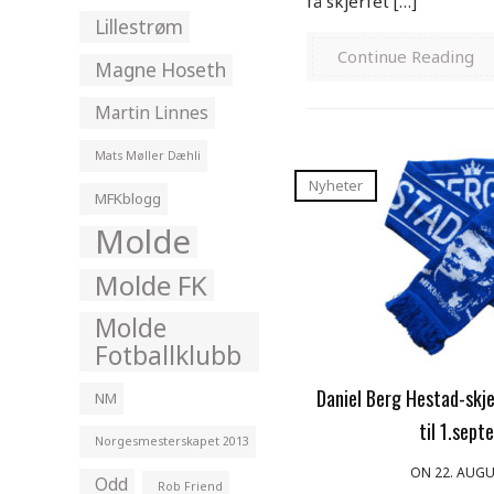
få skjerfet […]
Lillestrøm
Continue Reading
Magne Hoseth
Martin Linnes
Mats Møller Dæhli
Nyheter
MFKblogg
Molde
Molde FK
Molde
Fotballklubb
Daniel Berg Hestad-skje
NM
til 1.sept
Norgesmesterskapet 2013
ON 22. AUGU
Odd
Rob Friend