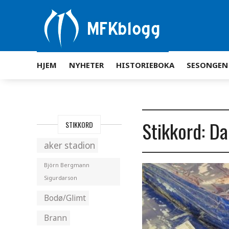
HJEM
NYHETER
HISTORIEBOKA
SESONGEN
Stikkord: D
STIKKORD
aker stadion
Björn Bergmann
Sigurdarson
Bodø/Glimt
Brann