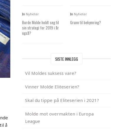
In
Nyheter
In
Nyheter
Burde Molde holdt seg til
Grunn til bekymring?
sin strategi for 2019 i år
også?
SISTE INNLEGG
Vil Moldes suksess vare?
Vinner Molde Eliteserien?
Skal du tippe på Eliteserien i 2021?
Molde mot overmakten i Europa
ende
League
il å