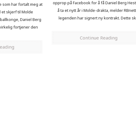
opprop på Facebook for å få Daniel Berg Hesta
e som har fortalt meg at
å ta et nytt år i Molde-drakta, melder RBnett
il et skjerf til Molde
legenden har signert ny kontrakt. Dette sk
tballkonge, Daniel Berg
irkelig fortjener den
Continue Reading
Reading