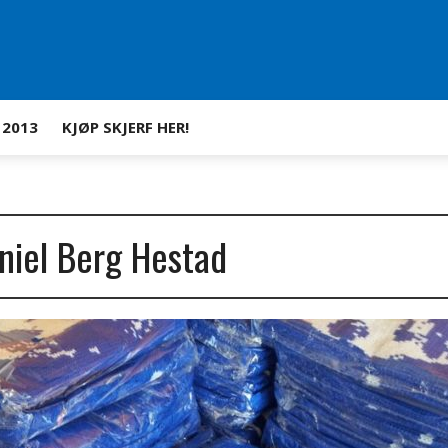
 2013
KJØP SKJERF HER!
aniel Berg Hestad