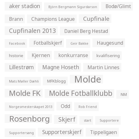
aker stadion
Bodø/Glimt
Björn Bergmann Sigurdarson
Cupfinale
Brann
Champions League
Cupfinalen 2013
Daniel Berg Hestad
Fotballskjerf
Haugesund
Facebook
Geir Bakke
Kjernen
konkurranse
historie
kvalifisering
Lillestrøm
Magne Hoseth
Martin Linnes
Molde
MFKblogg
Mats Møller Dæhli
Molde FK
Molde Fotballklubb
NM
Odd
Norgesmesterskapet 2013
Rob Friend
Rosenborg
Skjerf
start
Supportere
Supporterskjerf
Tippeligaen
Supportersang