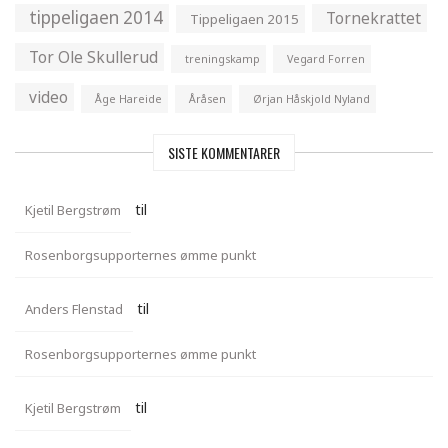
tippeligaen 2014
Tornekrattet
Tippeligaen 2015
Tor Ole Skullerud
treningskamp
Vegard Forren
video
Åge Hareide
Åråsen
Ørjan Håskjold Nyland
SISTE KOMMENTARER
til
Kjetil Bergstrøm
Rosenborgsupporternes ømme punkt
til
Anders Flenstad
Rosenborgsupporternes ømme punkt
til
Kjetil Bergstrøm