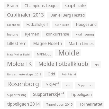
Cupfinale
Brann
Champions League
Cupfinalen 2013
Daniel Berg Hestad
Fotballskjerf
Haugesund
Facebook
Geir Bakke
Kjernen
konkurranse
historie
kvalifisering
Lillestrøm
Magne Hoseth
Martin Linnes
Molde
MFKblogg
Mats Møller Dæhli
Molde FK
Molde Fotballklubb
NM
Odd
Norgesmesterskapet 2013
Rob Friend
Rosenborg
Skjerf
start
Supportere
Supporterskjerf
Tippeligaen
Supportersang
tippeligaen 2014
Tornekrattet
Tippeligaen 2015