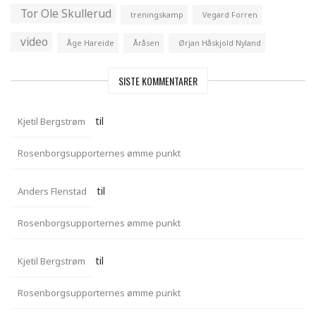
Tor Ole Skullerud
treningskamp
Vegard Forren
video
Åge Hareide
Åråsen
Ørjan Håskjold Nyland
SISTE KOMMENTARER
til
Kjetil Bergstrøm
Rosenborgsupporternes ømme punkt
til
Anders Flenstad
Rosenborgsupporternes ømme punkt
til
Kjetil Bergstrøm
Rosenborgsupporternes ømme punkt