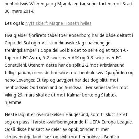
henholdsvis Vålerenga og Mjøndalen før seriestarten mot Start
30. mars 2014.
Les også:
Nytt skjerf: Magne Hoseth hylles
Hva gjelder fjorårets tabelltoer Rosenborg har de både deltatt i
Copa del Sol og møtt skandinaviske lag i uavhengige
treningskamper. I Copa del Sol ble det to seire og et tap; 1-0-
tap mot FC Astra, 5-2-seier over AIK og 0-3-seier over FC
Constuleni. Utenom dette har de spilt 2-2 mot Kristiansund
tidlig i januar, mens de har seire mot henholdsvis Djurgården og
nabo Levanger. Et tap og uavgjort har det dog blitt; mot
henholdsvis Odd Grenland og Sundsvall. Før seriestarten mot
Viking 29. mars skal de ut mot Kalmar borte og Stabæk
hjemme.
Neste lag ut er overraskelsen Haugesund, som til slutt sikret
seg en plass i første kvalifiseringsrunde til UEFA Europa League.
Også disse har satt av deler av oppkjøringen til mer
klimavennlige land i sør, og spilt mot henholdsvis Benfica