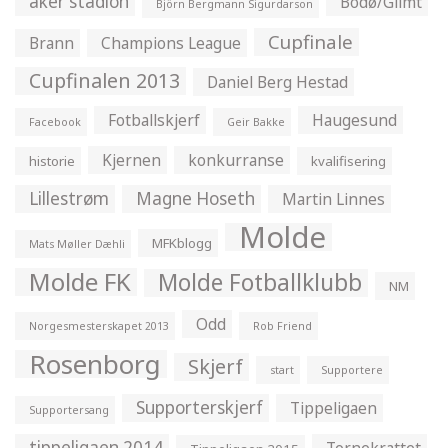
aker stadion
Bodø/Glimt
Björn Bergmann Sigurdarson
Cupfinale
Brann
Champions League
Cupfinalen 2013
Daniel Berg Hestad
Fotballskjerf
Haugesund
Facebook
Geir Bakke
Kjernen
konkurranse
historie
kvalifisering
Lillestrøm
Magne Hoseth
Martin Linnes
Molde
MFKblogg
Mats Møller Dæhli
Molde FK
Molde Fotballklubb
NM
Odd
Norgesmesterskapet 2013
Rob Friend
Rosenborg
Skjerf
start
Supportere
Supporterskjerf
Tippeligaen
Supportersang
tippeligaen 2014