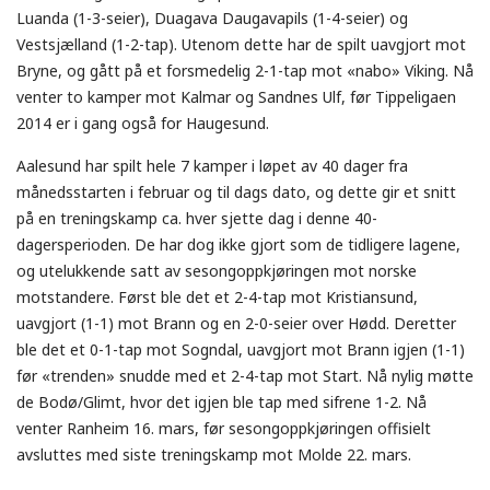
Luanda (1-3-seier), Duagava Daugavapils (1-4-seier) og
Vestsjælland (1-2-tap). Utenom dette har de spilt uavgjort mot
Bryne, og gått på et forsmedelig 2-1-tap mot «nabo» Viking. Nå
venter to kamper mot Kalmar og Sandnes Ulf, før Tippeligaen
2014 er i gang også for Haugesund.
Aalesund har spilt hele 7 kamper i løpet av 40 dager fra
månedsstarten i februar og til dags dato, og dette gir et snitt
på en treningskamp ca. hver sjette dag i denne 40-
dagersperioden. De har dog ikke gjort som de tidligere lagene,
og utelukkende satt av sesongoppkjøringen mot norske
motstandere. Først ble det et 2-4-tap mot Kristiansund,
uavgjort (1-1) mot Brann og en 2-0-seier over Hødd. Deretter
ble det et 0-1-tap mot Sogndal, uavgjort mot Brann igjen (1-1)
før «trenden» snudde med et 2-4-tap mot Start. Nå nylig møtte
de Bodø/Glimt, hvor det igjen ble tap med sifrene 1-2. Nå
venter Ranheim 16. mars, før sesongoppkjøringen offisielt
avsluttes med siste treningskamp mot Molde 22. mars.