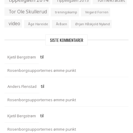
Tornekrattet
Tippeligaen 2015
Tor Ole Skullerud
treningskamp
Vegard Forren
video
Åge Hareide
Åråsen
Ørjan Håskjold Nyland
SISTE KOMMENTARER
til
Kjetil Bergstrøm
Rosenborgsupporternes ømme punkt
til
Anders Flenstad
Rosenborgsupporternes ømme punkt
til
Kjetil Bergstrøm
Rosenborgsupporternes ømme punkt