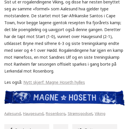
Sist ut er rogalendingene Viking, og disse har nesten benyttet
seg av samme «formel» som Aalesund hva gjelder type
motstandere. De startet mot Sør-Afrikanske Santos i Cape
Town, hvor begge lagene gjentok resepten fra fjorårets kamp;
det ble poengdeling og uavgjort også denne gangen. Deretter
har de tapt mot Start (1-0), vunnet over Haugesund (2-1),
utklasset Bryne med sifrene 6-3 og siste treningskamp endte
med seier og 4-1 over Hødd. Rogalendingene har igjen en kamp
mot Hønefoss, en mot Sandnes Ulf og en siste treningskamp
mot Ranheim før sesongen offisielt sparkes i gang borte på
Lerkendal mot Rosenborg.
Les også:
Nytt skjerf: Magne Hoseth hylles
,
,
,
,
Aalesund
Haugesund
Rosenborg
Strømsgodset
Viking