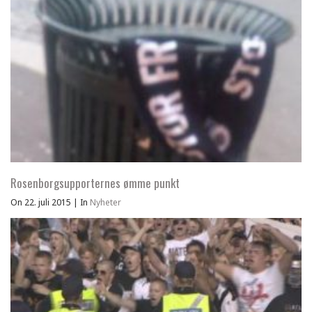
Rosenborgsupporternes ømme punkt
On 22. juli 2015
|
In
Nyheter