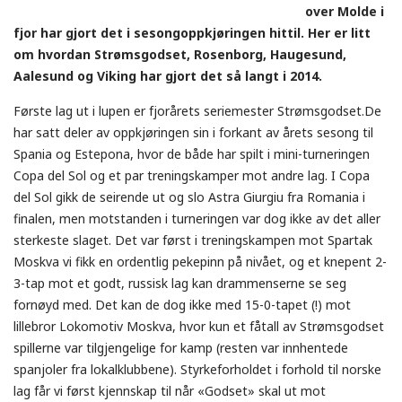
over Molde i
fjor har gjort det i sesongoppkjøringen hittil. Her er litt
om hvordan Strømsgodset, Rosenborg, Haugesund,
Aalesund og Viking har gjort det så langt i 2014.
Første lag ut i lupen er fjorårets seriemester Strømsgodset.De
har satt deler av oppkjøringen sin i forkant av årets sesong til
Spania og Estepona, hvor de både har spilt i mini-turneringen
Copa del Sol og et par treningskamper mot andre lag. I Copa
del Sol gikk de seirende ut og slo Astra Giurgiu fra Romania i
finalen, men motstanden i turneringen var dog ikke av det aller
sterkeste slaget. Det var først i treningskampen mot Spartak
Moskva vi fikk en ordentlig pekepinn på nivået, og et knepent 2-
3-tap mot et godt, russisk lag kan drammenserne se seg
fornøyd med. Det kan de dog ikke med 15-0-tapet (!) mot
lillebror Lokomotiv Moskva, hvor kun et fåtall av Strømsgodset
spillerne var tilgjengelige for kamp (resten var innhentede
spanjoler fra lokalklubbene). Styrkeforholdet i forhold til norske
lag får vi først kjennskap til når «Godset» skal ut mot