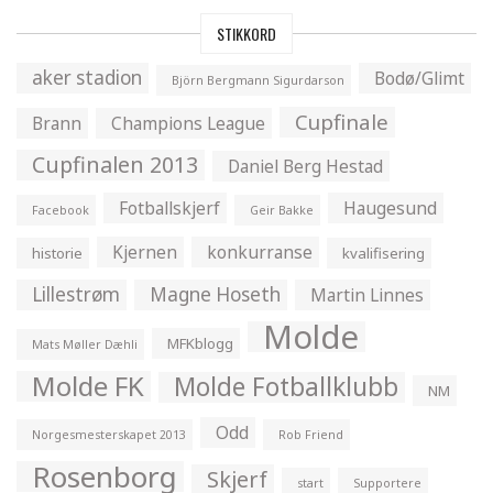
STIKKORD
aker stadion
Bodø/Glimt
Björn Bergmann Sigurdarson
Cupfinale
Brann
Champions League
Cupfinalen 2013
Daniel Berg Hestad
Fotballskjerf
Haugesund
Facebook
Geir Bakke
Kjernen
konkurranse
historie
kvalifisering
Lillestrøm
Magne Hoseth
Martin Linnes
Molde
MFKblogg
Mats Møller Dæhli
Molde FK
Molde Fotballklubb
NM
Odd
Norgesmesterskapet 2013
Rob Friend
Rosenborg
Skjerf
start
Supportere