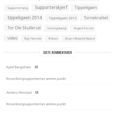
Supporterskjerf
Tippeligaen
Supportersang
tippeligaen 2014
Tornekrattet
Tippeligaen 2015
Tor Ole Skullerud
treningskamp
Vegard Forren
video
Åge Hareide
Åråsen
Ørjan Håskjold Nyland
SISTE KOMMENTARER
til
Kjetil Bergstrøm
Rosenborgsupporternes ømme punkt
til
Anders Flenstad
Rosenborgsupporternes ømme punkt