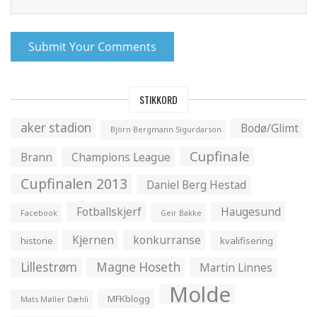
STIKKORD
aker stadion
Bodø/Glimt
Björn Bergmann Sigurdarson
Cupfinale
Brann
Champions League
Cupfinalen 2013
Daniel Berg Hestad
Fotballskjerf
Haugesund
Facebook
Geir Bakke
Kjernen
konkurranse
historie
kvalifisering
Lillestrøm
Magne Hoseth
Martin Linnes
Molde
MFKblogg
Mats Møller Dæhli