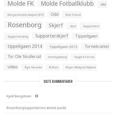
Molde FK
Molde Fotballklubb
NM
Odd
Norgesmesterskapet 2013
Rob Friend
Rosenborg
Skjerf
start
Supportere
Supporterskjerf
Tippeligaen
Supportersang
tippeligaen 2014
Tornekrattet
Tippeligaen 2015
Tor Ole Skullerud
treningskamp
Vegard Forren
video
Åge Hareide
Åråsen
Ørjan Håskjold Nyland
SISTE KOMMENTARER
til
Kjetil Bergstrøm
Rosenborgsupporternes ømme punkt