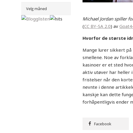
Michael Jordan spiller fo
(
CC BY-SA 2.0
) av
Goat4
Hvorfor de største id
Mange lurer sikkert på 
smellene. Noe av forkl
kasinoer er et sted hvo
aktiv utøver har heller 
fristelser når den korte
nevnte i denne artikkel
kanskje kan dette fung
forhåpentligvis ender 
Facebook