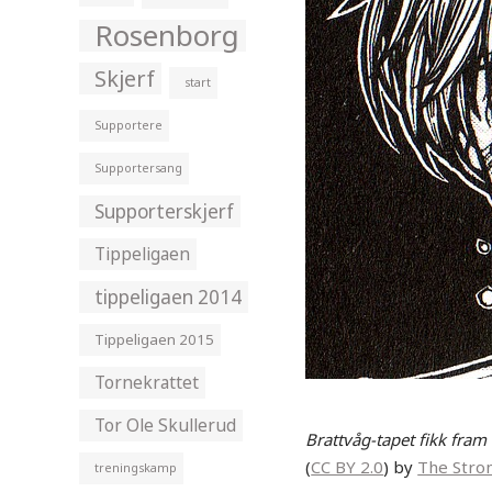
Rosenborg
Skjerf
start
Supportere
Supportersang
Supporterskjerf
Tippeligaen
tippeligaen 2014
Tippeligaen 2015
Tornekrattet
Tor Ole Skullerud
Brattvåg-tapet fikk fram 
(
CC BY 2.0
) by
The Stron
treningskamp