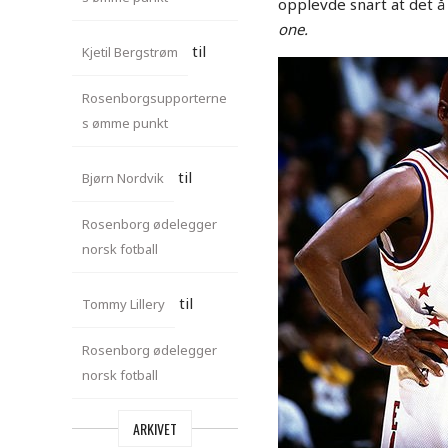
opplevde snart at det å
one.
til
Kjetil Bergstrøm
Rosenborgsupporterne
s ømme punkt
til
Bjørn Nordvik
Rosenborg ødelegger
norsk fotball
til
Tommy Lillery
Rosenborg ødelegger
norsk fotball
ARKIVET