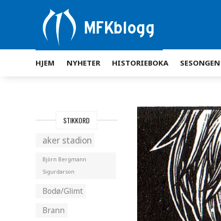
HJEM
NYHETER
HISTORIEBOKA
SESONGEN
STIKKORD
aker stadion
Björn Bergmann
Sigurdarson
Bodø/Glimt
Brann