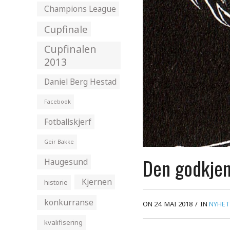
Champions League
Cupfinale
Cupfinalen
2013
Daniel Berg Hestad
Facebook
Fotballskjerf
Geir Bakke
Den godkjen
Haugesund
Kjernen
historie
konkurranse
ON 24. MAI 2018
/
IN
NYHET
kvalifisering