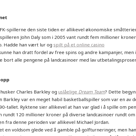
ynet
FK-spillerne den siste tiden er allikevel økonomiske småtterie
illeren John Daly som i 2005 vant rundt fem millioner kroner
co. Hadde han vært lur og
spilt på et online casino
 kunne han dratt fordel av free spins og andre kampanjer, men 
lle bort alle pengene på landcasinoer med lav utbetalingsprosen
e opp
 husker Charles Barkley og
uslåelige
Dream Team
? Dette begy
en Barkley var en meget habil basketballspiller som var en av d
0-tallet. Ryktene sier allikevel at han var glad i å spille om pe
an rundt 120 millioner kroner på diverse landcasinoer rundt om 
en fra denne perioden var allikevel Michael Jordan.
t en voldsom glede ved å gamble på golfturneringer, men ha