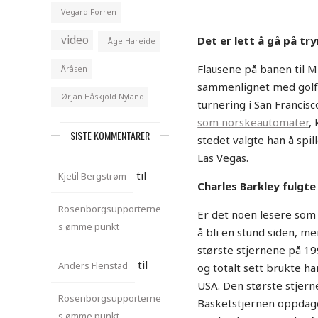
Vegard Forren
video
Det er lett å gå på tr
Åge Hareide
Flausene på banen til M
Åråsen
sammenlignet med golfsp
Ørjan Håskjold Nyland
turnering i San Francis
som norskeautomater
,
SISTE KOMMENTARER
stedet valgte han å spi
Las Vegas.
til
Kjetil Bergstrøm
Charles Barkley fulgt
Rosenborgsupporterne
Er det noen lesere som
s ømme punkt
å bli en stund siden, m
største stjernene på 199
til
Anders Flenstad
og totalt sett brukte h
USA. Den største stjern
Rosenborgsupporterne
Basketstjernen oppdage
s ømme punkt