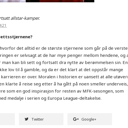
rtsatt allstar-kamper.
421
rettsstjernene?
hvorfor det alltid er de største stjernene som går på de verste
aringen er selvsagt at de har mye penger mellom hendene, og 
r man kan bli sett og fortsatt dra nytte av berømmelsen sin. En
ikke lov til å gamble, og da er det klart at det oppstår mange
 karrieren er over. Moralen i historien er uansett at alle utøver
en klarte å reise seg etter å ha gått på noen smeller underveis
ere som en god inspirasjon for resten av MFK-sesongen, som
med medalje i serien og Europa League-deltakelse.
Twitter
Google+