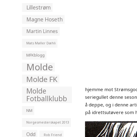
Lillestrøm
Magne Hoseth
Martin Linnes
Mats Møller Dæhli
MFKblogg
Molde
Molde FK
hjemme mot Strømsgods
Molde
seriegullet denne seson
Fotballklubb
å deppe, og i denne arti
NM
på idrettsutøvere som h
Norgesmesterskapet 2013
Odd
Rob Friend