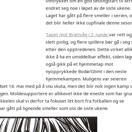
Inntrykket om en god sesongstart til MF
endret seg noe i løpet av de siste ukene.
Laget har gått på flere smeller i serien, 
det blir heller ikke cupfinale denne seso
Tapet mot Brattvåg i 2. runde
var rett og
slett pinlig, og flere spillere bør gå i seg 
etter den opptredenen. Dette virket alli
ikke å ha en umiddelbar effekt, siden lag
også gikk på et hjemmetap mot
nyopprykkede Bodø/Glimt i den neste
hjemmekampen. Muligens var seieren
et 16. mai med på å snu skuta, men det blir nok ingen kamp
gen. Moldesupportere er allikevel ikke de eneste som har grun
kkelen skal vi derfor ta fokuset litt bort fra fotballen og se
ar gått på lignende smeller som oss de siste ukene.