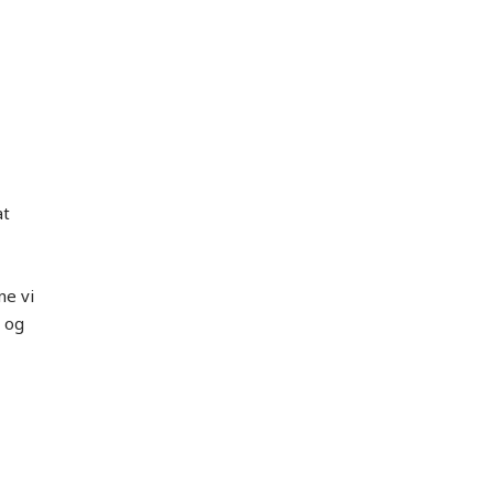
at
ne vi
, og