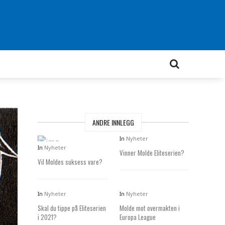
ANDRE INNLEGG
In
Nyheter
In
Nyheter
Vinner Molde Eliteserien?
Vil Moldes suksess vare?
In
Nyheter
In
Nyheter
Skal du tippe på Eliteserien
Molde mot overmakten i
i 2021?
Europa League