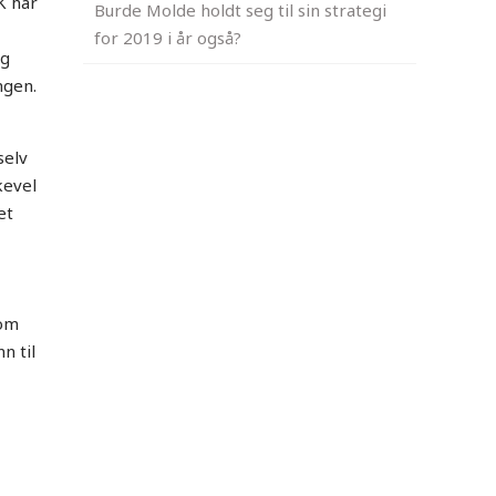
K har
Burde Molde holdt seg til sin strategi
for 2019 i år også?
og
ngen.
selv
kevel
et
 om
n til