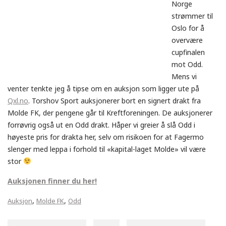
Norge
strømmer til
Oslo for å
overvære
cupfinalen
mot Odd.
Mens vi
venter tenkte jeg å tipse om en auksjon som ligger ute på
Qxl.no
. Torshov Sport auksjonerer bort en signert drakt fra
Molde FK, der pengene går til Kreftforeningen. De auksjonerer
forrøvrig også ut en Odd drakt. Håper vi greier å slå Odd i
høyeste pris for drakta her, selv om risikoen for at Fagermo
slenger med leppa i forhold til «kapital-laget Molde» vil være
stor
Auksjonen finner du her!
,
,
Auksjon
Molde FK
Odd