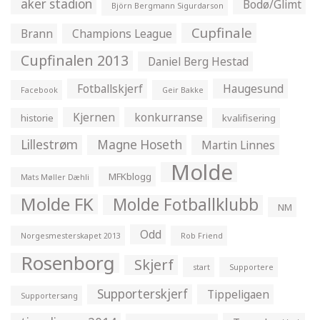
aker stadion
Bodø/Glimt
Björn Bergmann Sigurdarson
Cupfinale
Brann
Champions League
Cupfinalen 2013
Daniel Berg Hestad
Fotballskjerf
Haugesund
Facebook
Geir Bakke
Kjernen
konkurranse
historie
kvalifisering
Lillestrøm
Magne Hoseth
Martin Linnes
Molde
MFKblogg
Mats Møller Dæhli
Molde FK
Molde Fotballklubb
NM
Odd
Norgesmesterskapet 2013
Rob Friend
Rosenborg
Skjerf
start
Supportere
Supporterskjerf
Tippeligaen
Supportersang