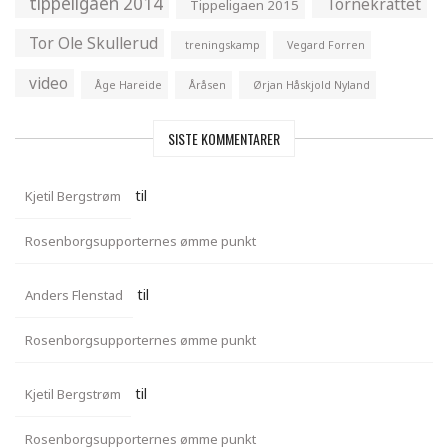
tippeligaen 2014
Tornekrattet
Tippeligaen 2015
Tor Ole Skullerud
treningskamp
Vegard Forren
video
Åge Hareide
Åråsen
Ørjan Håskjold Nyland
SISTE KOMMENTARER
til
Kjetil Bergstrøm
Rosenborgsupporternes ømme punkt
til
Anders Flenstad
Rosenborgsupporternes ømme punkt
til
Kjetil Bergstrøm
Rosenborgsupporternes ømme punkt