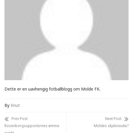
Dette er en uavhengig fotballblogg om Molde FK.
By
Knut
Prev Post
Next Post
Rosenborgsupporternes ømme
Moldes skjebneuke?
punkt