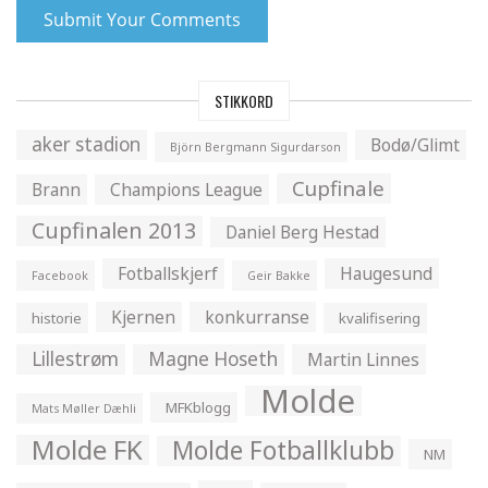
STIKKORD
aker stadion
Bodø/Glimt
Björn Bergmann Sigurdarson
Cupfinale
Brann
Champions League
Cupfinalen 2013
Daniel Berg Hestad
Fotballskjerf
Haugesund
Facebook
Geir Bakke
Kjernen
konkurranse
historie
kvalifisering
Lillestrøm
Magne Hoseth
Martin Linnes
Molde
MFKblogg
Mats Møller Dæhli
Molde FK
Molde Fotballklubb
NM