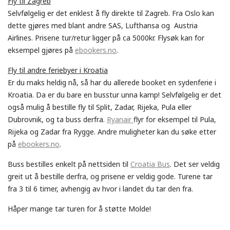
Fly til Zagreb
Selvfølgelig er det enklest å fly direkte til Zagreb. Fra Oslo kan
dette gjøres med blant andre SAS, Lufthansa og Austria
Airlines. Prisene tur/retur ligger på ca 5000kr. Flysøk kan for
eksempel gjøres på
ebookers.no
.
Fly til andre feriebyer i Kroatia
Er du maks heldig nå, så har du allerede booket en sydenferie i
Kroatia. Da er du bare en busstur unna kamp! Selvfølgelig er det
også mulig å bestille fly til Split, Zadar, Rijeka, Pula eller
Dubrovnik, og ta buss derfra.
Ryanair
flyr for eksempel til Pula,
Rijeka og Zadar fra Rygge. Andre muligheter kan du søke etter
på
ebookers.no
.
Buss bestilles enkelt på nettsiden til
Croatia Bus
. Det ser veldig
greit ut å bestille derfra, og prisene er veldig gode. Turene tar
fra 3 til 6 timer, avhengig av hvor i landet du tar den fra.
Håper mange tar turen for å støtte Molde!