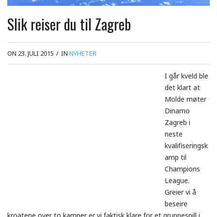
Slik reiser du til Zagreb
ON 23. JULI 2015
/
IN
NYHETER
I går kveld ble
det klart at
Molde møter
Dinamo
Zagreb i
neste
kvalifiseringsk
amp til
Champions
League.
Greier vi å
beseire
kroatene over to kamper er vi faktisk klare for et gruppespill i