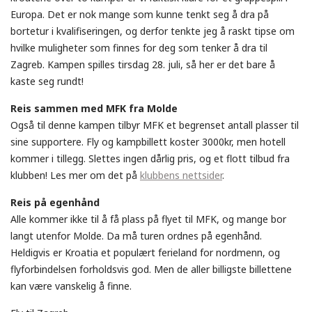
Europa. Det er nok mange som kunne tenkt seg å dra på
bortetur i kvalifiseringen, og derfor tenkte jeg å raskt tipse om
hvilke muligheter som finnes for deg som tenker å dra til
Zagreb. Kampen spilles tirsdag 28. juli, så her er det bare å
kaste seg rundt!
Reis sammen med MFK fra Molde
Også til denne kampen tilbyr MFK et begrenset antall plasser til
sine supportere. Fly og kampbillett koster 3000kr, men hotell
kommer i tillegg. Slettes ingen dårlig pris, og et flott tilbud fra
klubben! Les mer om det på
klubbens nettsider
.
Reis på egenhånd
Alle kommer ikke til å få plass på flyet til MFK, og mange bor
langt utenfor Molde. Da må turen ordnes på egenhånd.
Heldigvis er Kroatia et populært ferieland for nordmenn, og
flyforbindelsen forholdsvis god. Men de aller billigste billettene
kan være vanskelig å finne.