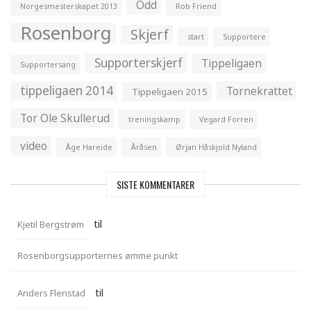
Odd
Norgesmesterskapet 2013
Rob Friend
Rosenborg
Skjerf
start
Supportere
Supporterskjerf
Tippeligaen
Supportersang
tippeligaen 2014
Tornekrattet
Tippeligaen 2015
Tor Ole Skullerud
treningskamp
Vegard Forren
video
Åge Hareide
Åråsen
Ørjan Håskjold Nyland
SISTE KOMMENTARER
til
Kjetil Bergstrøm
Rosenborgsupporternes ømme punkt
til
Anders Flenstad