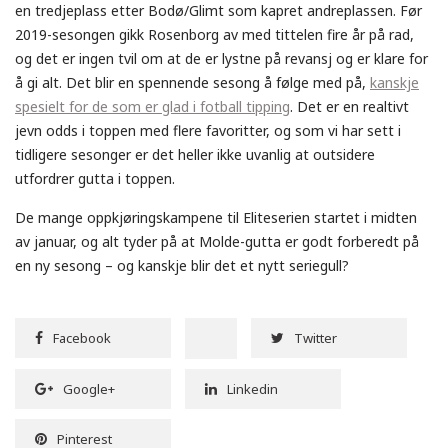
en tredjeplass etter Bodø/Glimt som kapret andreplassen. Før
2019-sesongen gikk Rosenborg av med tittelen fire år på rad,
og det er ingen tvil om at de er lystne på revansj og er klare for
å gi alt. Det blir en spennende sesong å følge med på,
kanskje
spesielt for de som er glad i fotball tipping
. Det er en realtivt
jevn odds i toppen med flere favoritter, og som vi har sett i
tidligere sesonger er det heller ikke uvanlig at outsidere
utfordrer gutta i toppen.
De mange oppkjøringskampene til Eliteserien startet i midten
av januar, og alt tyder på at Molde-gutta er godt forberedt på
en ny sesong – og kanskje blir det et nytt seriegull?
Facebook
Twitter
Google+
Linkedin
Pinterest