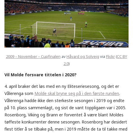
2009 – November – Cupfinalen
av
Håvard og Solveig
via
Flickr
(
CC BY
2.0
)
Vil Molde forsvare tittelen i 2020?
4. april braker det løs med en ny Eliteseriesesong, og det er
Vålerenga som
Molde skal bryne seg på i den første runden
.
Vålerenga hadde ikke den sterkeste sesongen i 2019 og endte
på 10. plass sammenlagt, og sist de vant toppligaen var i 2005.
Rosenborg, Viking og Brann er forventet å være blant Moldes
tøffeste konkurrenter denne sesongen. Rosenborg har desidert
flest titler å se tilbake på, men i 2019 måtte de ta til takke med