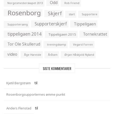
Odd
Norgesmesterskapet 2013
Rob Friend
Rosenborg
Skjerf
start
Supportere
Supporterskjerf
Tippeligaen
Supportersang
tippeligaen 2014
Tornekrattet
Tippeligaen 2015
Tor Ole Skullerud
treningskamp
Vegard Forren
video
Åge Hareide
Åråsen
Ørjan Håskjold Nyland
SISTE KOMMENTARER
til
Kjetil Bergstrøm
Rosenborgsupporternes ømme punkt
til
Anders Flenstad