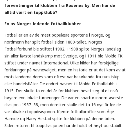
forventninger til klubben fra Rosenes by. Men har de
alltid vært en toppklubb?
En av Norges ledende fotballklubber
Fotball er en av de mest populære sportene i Norge, og
nordmenn har spilt fotball siden 1880-tallet. Norges
Fotballforbund ble stiftet i 1902, i 1908 spilte Norges landslag
sin aller første landskamp mot Sverige, og i 1911 ble Molde FK
stiftet under navnet International. Ulike kilder har forskjellige
forklaringer på navnevalget, men en historie er at det kom av at
motstanderne deres som oftest var besøkende fra turistskip
eller handelsflåter. De endret navnet til Molde Fotballklubb i
1915. Det skulle ta en del år før klubben hevet seg til et nivå
høyere enn lokale turneringer. De var en snartur innom øverste
divisjon i 1957–58, men deretter skulle det ta 16 nye år før de
var tilbake i toppdivisjonen. Kjente fotballprofiler som Åge
Hareide og Harry Hestad spilte for klubben på denne tiden.
Siden returen til toppdivisjonen har de holdt et høyt og stabilt