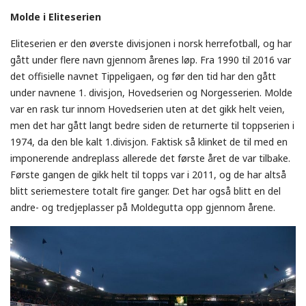
Molde i Eliteserien
Eliteserien er den øverste divisjonen i norsk herrefotball, og har
gått under flere navn gjennom årenes løp. Fra 1990 til 2016 var
det offisielle navnet Tippeligaen, og før den tid har den gått
under navnene 1. divisjon, Hovedserien og Norgesserien. Molde
var en rask tur innom Hovedserien uten at det gikk helt veien,
men det har gått langt bedre siden de returnerte til toppserien i
1974, da den ble kalt 1.divisjon. Faktisk så klinket de til med en
imponerende andreplass allerede det første året de var tilbake.
Første gangen de gikk helt til topps var i 2011, og de har altså
blitt seriemestere totalt fire ganger. Det har også blitt en del
andre- og tredjeplasser på Moldegutta opp gjennom årene.