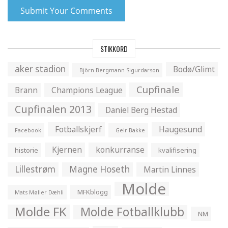
STIKKORD
aker stadion
Bodø/Glimt
Björn Bergmann Sigurdarson
Cupfinale
Brann
Champions League
Cupfinalen 2013
Daniel Berg Hestad
Fotballskjerf
Haugesund
Facebook
Geir Bakke
Kjernen
konkurranse
historie
kvalifisering
Lillestrøm
Magne Hoseth
Martin Linnes
Molde
MFKblogg
Mats Møller Dæhli
Molde FK
Molde Fotballklubb
NM