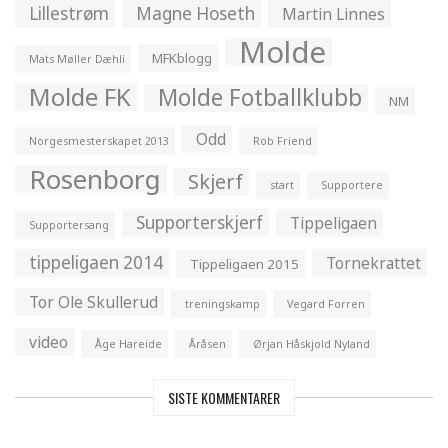
Lillestrøm
Magne Hoseth
Martin Linnes
Molde
MFKblogg
Mats Møller Dæhli
Molde FK
Molde Fotballklubb
NM
Odd
Norgesmesterskapet 2013
Rob Friend
Rosenborg
Skjerf
start
Supportere
Supporterskjerf
Tippeligaen
Supportersang
tippeligaen 2014
Tornekrattet
Tippeligaen 2015
Tor Ole Skullerud
treningskamp
Vegard Forren
video
Åge Hareide
Åråsen
Ørjan Håskjold Nyland
SISTE KOMMENTARER