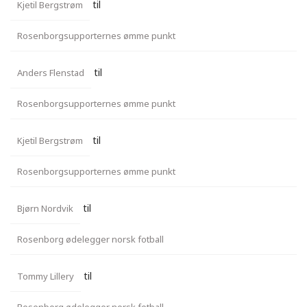
til
Kjetil Bergstrøm
Rosenborgsupporternes ømme punkt
til
Anders Flenstad
Rosenborgsupporternes ømme punkt
til
Kjetil Bergstrøm
Rosenborgsupporternes ømme punkt
til
Bjørn Nordvik
Rosenborg ødelegger norsk fotball
til
Tommy Lillery
Rosenborg ødelegger norsk fotball