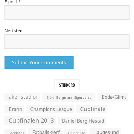
E-post
*
Nettsted
STIKKORD
aker stadion
Bodø/Glimt
Björn Bergmann Sigurdarson
Cupfinale
Brann
Champions League
Cupfinalen 2013
Daniel Berg Hestad
Fotballskjerf
Haugesund
Facebook
Geir Bakke