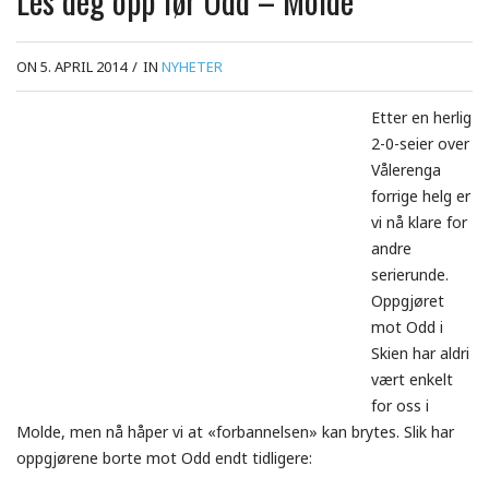
Les deg opp før Odd – Molde
ON 5. APRIL 2014
/
IN
NYHETER
Etter en herlig
2-0-seier over
Vålerenga
forrige helg er
vi nå klare for
andre
serierunde.
Oppgjøret
mot Odd i
Skien har aldri
vært enkelt
for oss i
Molde, men nå håper vi at «forbannelsen» kan brytes. Slik har
oppgjørene borte mot Odd endt tidligere: