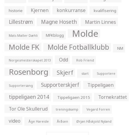
Kjernen
konkurranse
historie
kvalifisering
Lillestrøm
Magne Hoseth
Martin Linnes
Molde
MFKblogg
Mats Møller Dæhli
Molde FK
Molde Fotballklubb
NM
Odd
Norgesmesterskapet 2013
Rob Friend
Rosenborg
Skjerf
start
Supportere
Supporterskjerf
Tippeligaen
Supportersang
tippeligaen 2014
Tornekrattet
Tippeligaen 2015
Tor Ole Skullerud
treningskamp
Vegard Forren
video
Åge Hareide
Åråsen
Ørjan Håskjold Nyland