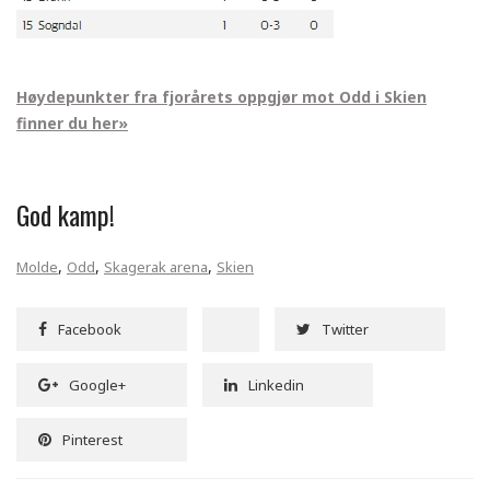
Høydepunkter fra fjorårets oppgjør mot Odd i Skien
finner du her»
God kamp!
,
,
,
Molde
Odd
Skagerak arena
Skien
Facebook
Twitter
Google+
Linkedin
Pinterest